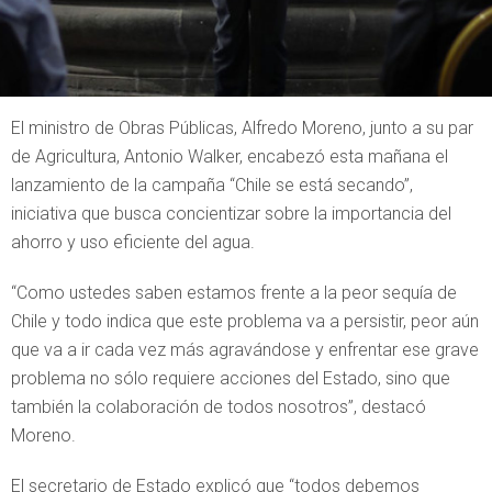
El ministro de Obras Públicas, Alfredo Moreno, junto a su par
de Agricultura, Antonio Walker, encabezó esta mañana el
lanzamiento de la campaña “Chile se está secando”,
iniciativa que busca concientizar sobre la importancia del
ahorro y uso eficiente del agua.
“Como ustedes saben estamos frente a la peor sequía de
Chile y todo indica que este problema va a persistir, peor aún
que va a ir cada vez más agravándose y enfrentar ese grave
problema no sólo requiere acciones del Estado, sino que
también la colaboración de todos nosotros”, destacó
Moreno.
El secretario de Estado explicó que “todos debemos