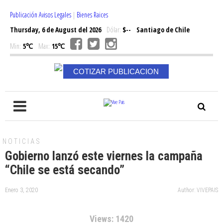
Publicación Avisos Legales
|
Bienes Raices
Thursday, 6 de August del 2026
Dólar:
$--
Santiago de Chile
Min:
5℃
Max:
15℃
COTIZAR PUBLICACION
NOTICIAS
Gobierno lanzó este viernes la campaña
“Chile se está secando”
Enero 3, 2020
Author: VIVEPAIS
Views: 1420