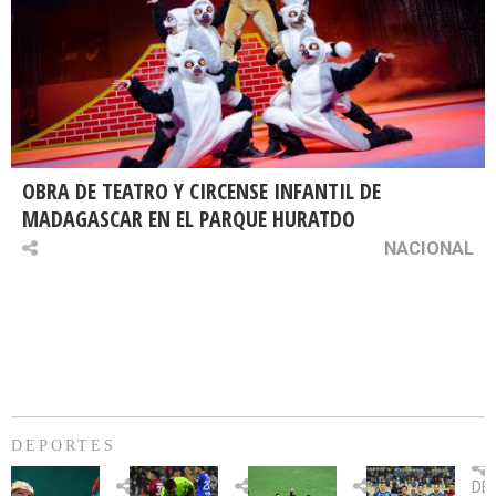
OBRA DE TEATRO Y CIRCENSE INFANTIL DE
MADAGASCAR EN EL PARQUE HURATDO
NACIONAL
DEPORTES
Billie
U.
Copa
Eve
DE