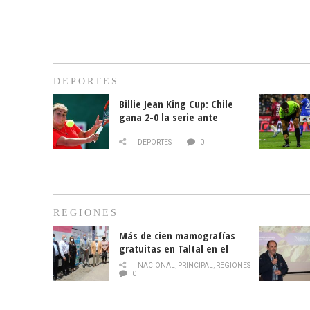
DEPORTES
Billie Jean King Cup: Chile
gana 2-0 la serie ante
Paraguay
DEPORTES
0
REGIONES
Más de cien mamografías
gratuitas en Taltal en el
mes de la prevención del
NACIONAL
,
PRINCIPAL
,
REGIONES
cáncer de mama
0