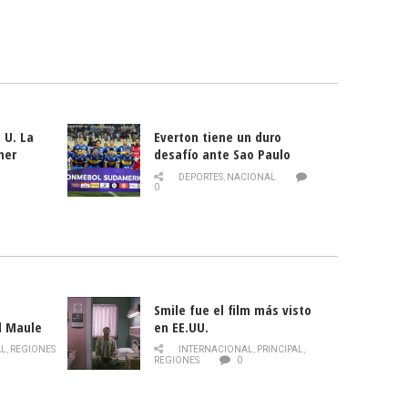
 U. La
Everton tiene un duro
mer
desafío ante Sao Paulo
ld
DEPORTES
,
NACIONAL
0
Smile fue el film más visto
l Maule
en EE.UU.
 de la
AL
,
REGIONES
INTERNACIONAL
,
PRINCIPAL
,
Director
REGIONES
0
celebra
smo