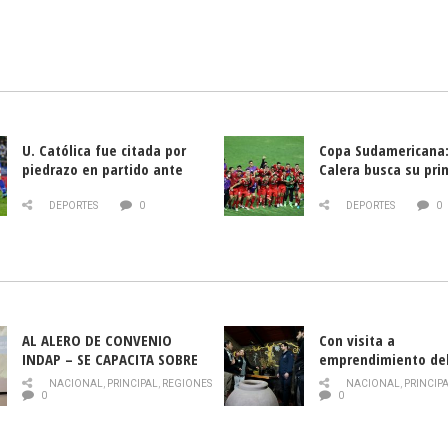
U. Católica fue citada por
Copa Sudamericana:
piedrazo en partido ante
Calera busca su pri
Deportes La Serena
triunfo ante Banfie
DEPORTES
0
DEPORTES
0
AL ALERO DE CONVENIO
Con visita a
INDAP – SE CAPACITA SOBRE
emprendimiento de
PLAGA DROSOPHILA SUZUKII
y llamado al rescate
NACIONAL
,
PRINCIPAL
,
REGIONES
NACIONAL
,
PRINCIP
historia campesina 
0
0
Nacional de INDAP 
la Semana del Turi