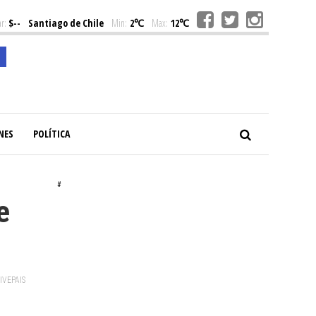
r:
$--
Santiago de Chile
Min:
2℃
Max:
12℃
NES
POLÍTICA
#
e
VIVEPAIS