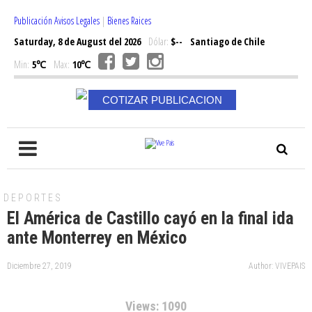
Publicación Avisos Legales
|
Bienes Raices
Saturday, 8 de August del 2026
Dólar:
$--
Santiago de Chile
Min:
5℃
Max:
10℃
COTIZAR PUBLICACION
DEPORTES
El América de Castillo cayó en la final ida
ante Monterrey en México
Diciembre 27, 2019
Author: VIVEPAIS
Views: 1090