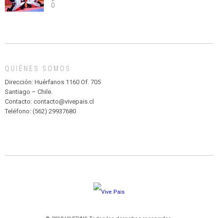
0
abuso”
Y
CIRCENSE
INFANTIL
DE
MADAGASCAR
EN
EL
QUIÉNES SOMOS
PARQUE
HURATDO
Dirección: Huérfanos 1160 Of. 705
Santiago – Chile.
Contacto: contacto@vivepais.cl
Teléfono: (562) 29937680