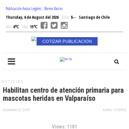
Publicación Avisos Legales
|
Bienes Raices
Thursday, 6 de August del 2026
Dólar:
$--
Santiago de Chile
Min:
6℃
Max:
15℃
COTIZAR PUBLICACION
NOTICIAS
Habilitan centro de atención primaria para
mascotas heridas en Valparaíso
Diciembre 25, 2019
Author: VIVEPAIS
Views: 1181