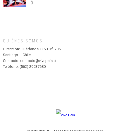
0
abuso”
Y
CIRCENSE
INFANTIL
DE
MADAGASCAR
EN
EL
QUIÉNES SOMOS
PARQUE
HURATDO
Dirección: Huérfanos 1160 Of. 705
Santiago – Chile.
Contacto: contacto@vivepais.cl
Teléfono: (562) 29937680