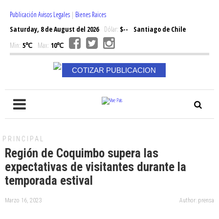
Publicación Avisos Legales
|
Bienes Raices
Saturday, 8 de August del 2026
Dólar:
$--
Santiago de Chile
Min:
5℃
Max:
10℃
COTIZAR PUBLICACION
PRINCIPAL
Región de Coquimbo supera las
expectativas de visitantes durante la
temporada estival
Marzo 16, 2023
Author: prensa