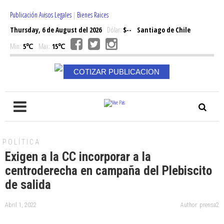
Publicación Avisos Legales
|
Bienes Raices
Thursday, 6 de August del 2026
Dólar:
$--
Santiago de Chile
Min:
5℃
Max:
15℃
COTIZAR PUBLICACION
POLÍTICA
Exigen a la CC incorporar a la
centroderecha en campaña del Plebiscito
de salida
Abril 1, 2022
Author: prensa2