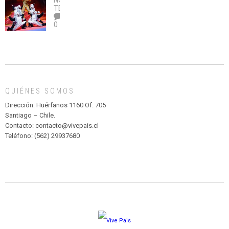
NOTICIAS
,
legalice
DE
TEATRO
el
TEATRO
0
abuso”
Y
CIRCENSE
INFANTIL
DE
MADAGASCAR
EN
EL
QUIÉNES SOMOS
PARQUE
HURATDO
Dirección: Huérfanos 1160 Of. 705
Santiago – Chile.
Contacto: contacto@vivepais.cl
Teléfono: (562) 29937680