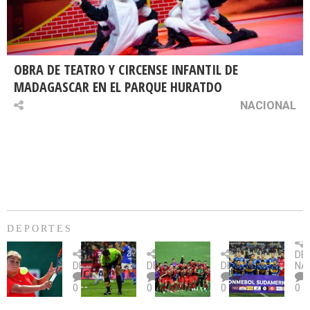
OBRA DE TEATRO Y CIRCENSE INFANTIL DE
MADAGASCAR EN EL PARQUE HURATDO
NACIONAL
DEPORTES
Billie
U.
Copa
Eve
DE
Jean
Católica
Sudamericana:
tie
DEPORTES
DEPORTES
DEPORTES
NA
King
fue
U.
un
0
0
0
0
Cup:
citada
La
dur
Chile
por
Calera
des