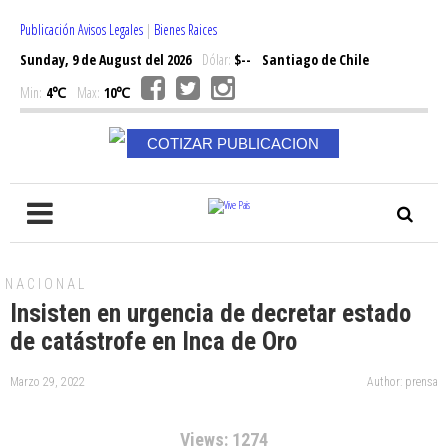
Publicación Avisos Legales
|
Bienes Raices
Sunday, 9 de August del 2026
Dólar:
$--
Santiago de Chile
Min:
4℃
Max:
10℃
COTIZAR PUBLICACION
NACIONAL
Insisten en urgencia de decretar estado
de catástrofe en Inca de Oro
Marzo 29, 2022
Author: prensa
Views: 1274