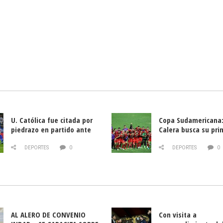
U. Católica fue citada por
Copa Sudamericana:
piedrazo en partido ante
Calera busca su pri
Deportes La Serena
triunfo ante Banfie
DEPORTES
0
DEPORTES
0
AL ALERO DE CONVENIO
Con visita a