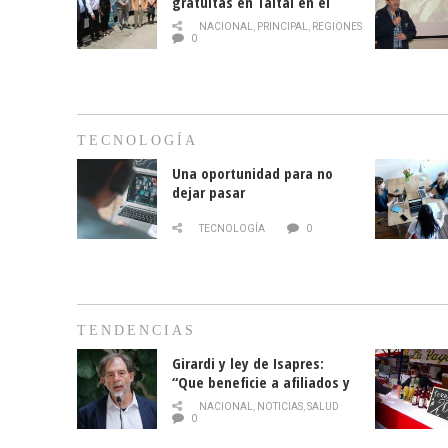
gratuitas en Taltal en el
mes de la prevención del
NACIONAL
,
PRINCIPAL
,
REGIONES
cáncer de mama
0
TECNOLOGÍA
Una oportunidad para no
dejar pasar
TECNOLOGÍA
0
TENDENCIAS
Girardi y ley de Isapres:
“Que beneficie a afiliados y
no legalice el abuso”
NACIONAL
,
NOTICIAS
,
SALUD
0