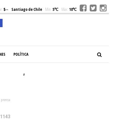
r:
$--
Santiago de Chile
Min:
5℃
Max:
10℃
NES
POLÍTICA
#
: prensa
 1143