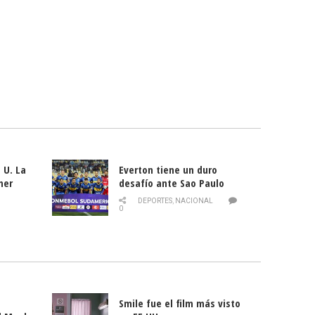
 U. La
Everton tiene un duro
mer
desafío ante Sao Paulo
ld
DEPORTES
,
NACIONAL
0
Smile fue el film más visto