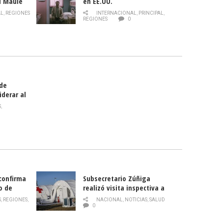
l Maule
en EE.UU.
 de la
AL
,
REGIONES
INTERNACIONAL
,
PRINCIPAL
,
Director
REGIONES
0
celebra
smo
 de
iderar al
rlas?
S
,
 confirma
Subsecretario Zúñiga
o de
realizó visita inspectiva a
Hospital Modular Sótero del
S
,
REGIONES
,
NACIONAL
,
NOTICIAS
,
SALUD
Río
0