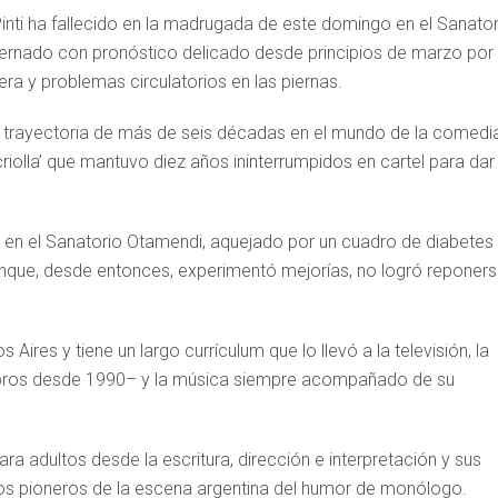
Pinti ha fallecido en la madrugada de este domingo en el Sanator
ernado con pronóstico delicado desde principios de marzo por
a y problemas circulatorios en las piernas.
sa trayectoria de más de seis décadas en el mundo de la comedi
riolla’ que mantuvo diez años ininterrumpidos en cartel para dar
 en el Sanatorio Otamendi, aquejado por un cuadro de diabetes
aunque, desde entonces, experimentó mejorías, no logró reponer
ires y tiene un largo currículum que lo llevó a la televisión, la
rece libros desde 1990– y la música siempre acompañado de su
ra adultos desde la escritura, dirección e interpretación y sus
los pioneros de la escena argentina del humor de monólogo.