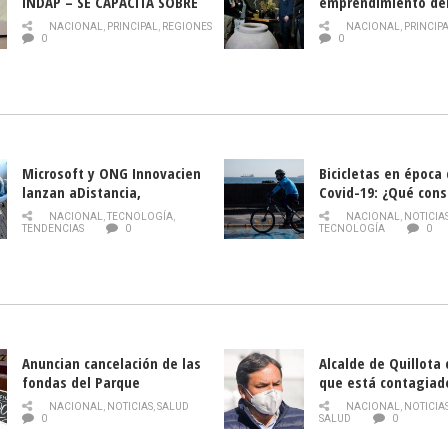
INDAP – SE CAPACITA SOBRE
emprendimiento de
PLAGA DROSOPHILA SUZUKII
y llamado al rescate
NACIONAL
,
PRINCIPAL
,
REGIONES
NACIONAL
,
PRINCIP
historia campesina 
0
0
Nacional de INDAP 
la Semana del Turi
Microsoft y ONG Innovacien
Bicicletas en época
lanzan aDistancia,
Covid-19: ¿Qué cons
plataforma con cursos
momento de conduci
NACIONAL
,
TECNOLOGÍA
,
NACIONAL
,
NOTICIA
gratuitos online sobre
TENDENCIAS
0
TECNOLOGÍA
0
tecnología orientados a
emprendedores
Anuncian cancelación de las
Alcalde de Quillota
fondas del Parque
que está contagiad
O’Higgins debido al
COVID-19
NACIONAL
,
NOTICIAS
,
SALUD
NACIONAL
,
NOTICIA
coronavirus
0
SALUD
0