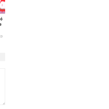
pó
e
ED