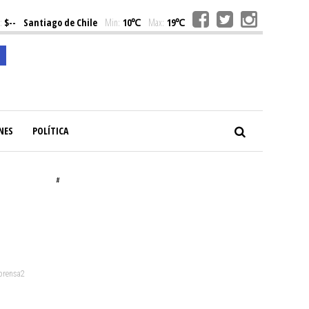
:
$--
Santiago de Chile
Min:
10℃
Max:
19℃
NES
POLÍTICA
#
 prensa2