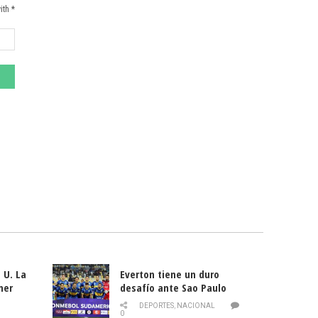
ith *
 U. La
Everton tiene un duro
mer
desafío ante Sao Paulo
ld
DEPORTES
,
NACIONAL
0