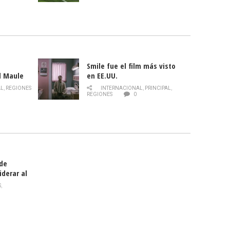
Smile fue el film más visto
l Maule
en EE.UU.
 de la
AL
,
REGIONES
INTERNACIONAL
,
PRINCIPAL
,
Director
REGIONES
0
celebra
smo
 de
iderar al
rlas?
S
,