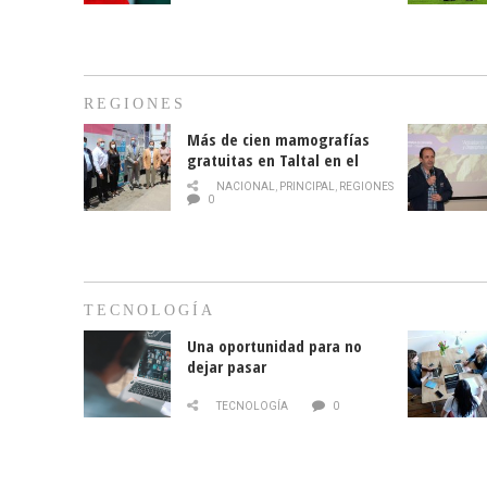
REGIONES
Más de cien mamografías
gratuitas en Taltal en el
mes de la prevención del
NACIONAL
,
PRINCIPAL
,
REGIONES
cáncer de mama
0
TECNOLOGÍA
Una oportunidad para no
dejar pasar
TECNOLOGÍA
0