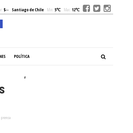
r:
$--
Santiago de Chile
Min:
5℃
Max:
12℃
NES
POLÍTICA
#
s
: prensa