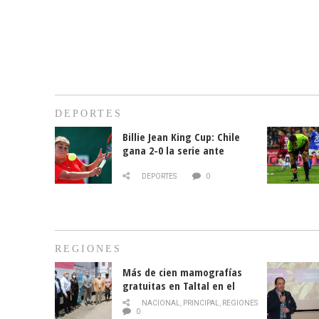
DEPORTES
Billie Jean King Cup: Chile
gana 2-0 la serie ante
Paraguay
DEPORTES
0
REGIONES
Más de cien mamografías
gratuitas en Taltal en el
mes de la prevención del
NACIONAL
,
PRINCIPAL
,
REGIONES
cáncer de mama
0