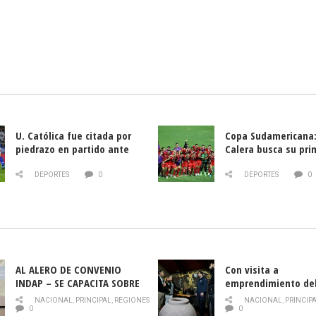
U. Católica fue citada por
Copa Sudamericana:
piedrazo en partido ante
Calera busca su pri
Deportes La Serena
triunfo ante Banfie
DEPORTES
0
DEPORTES
0
AL ALERO DE CONVENIO
Con visita a
INDAP – SE CAPACITA SOBRE
emprendimiento de
PLAGA DROSOPHILA SUZUKII
y llamado al rescate
NACIONAL
,
PRINCIPAL
,
REGIONES
NACIONAL
,
PRINCIP
historia campesina 
0
0