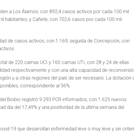
en a Los Álamos, con 892,4 casos activos por cada 100 mil
il habitantes; y Cañete, con 702,6 casos por cada 100 mil
ad de casos activos, con 1.169; seguida de Concepción, con
ctivos.
n total de 220 camas UCI y 160 camas UTI, con 28 y 24 de ellas
ilidad respectivamente y con una alta capacidad de reconversió
egión u a otras regiones del país de ser necesario. La dotación 
sponibles, correspondiente al 56%.
n del Biobío registró 9.293 PCR informados, con 1.625 nuevos
ad día del 17,49% y una positividad de la última semana del
vid-19 que desarrollan enfermedad leve o muy leve y sin criter