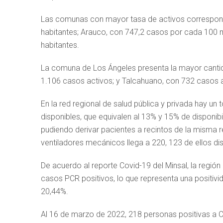
Las comunas con mayor tasa de activos correspond
habitantes; Arauco, con 747,2 casos por cada 100 m
habitantes.
La comuna de Los Ángeles presenta la mayor cantid
1.106 casos activos; y Talcahuano, con 732 casos a
En la red regional de salud pública y privada hay u
disponibles, que equivalen al 13% y 15% de disponib
pudiendo derivar pacientes a recintos de la misma r
ventiladores mecánicos llega a 220, 123 de ellos di
De acuerdo al reporte Covid-19 del Minsal, la regió
casos PCR positivos, lo que representa una positivid
20,44%.
Al 16 de marzo de 2022, 218 personas positivas a Co