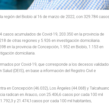
la región del Biobío al 16 de marzo de 2022, con 329.784 caso
784 casos acumulados de Covid-19, 203.350 en la provincia de
18 de otras regiones y 5.926 en investigación domiciliaria.
598 en la provincia de Concepción, 1.952 en Biobío, 1.153 en
igación domiciliaria.
irmados por Covid-19, que corresponde a los decesos validado
Salud (DEIS), en base a información del Registro Civil e
ra en Concepción (46.032), Los Ángeles (44.068) y Talcahuan
ncia radican en Arauco, con 25.406,6 casos por cada 100 mil
21.792,3 y 21.474,1casos por cada 100 mil habitantes,