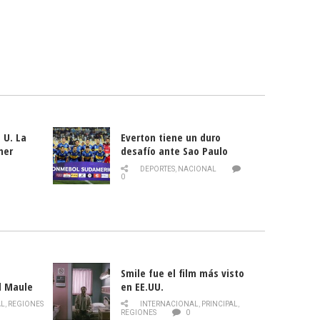
 U. La
Everton tiene un duro
mer
desafío ante Sao Paulo
ld
DEPORTES
,
NACIONAL
0
Smile fue el film más visto
l Maule
en EE.UU.
 de la
AL
,
REGIONES
INTERNACIONAL
,
PRINCIPAL
,
Director
REGIONES
0