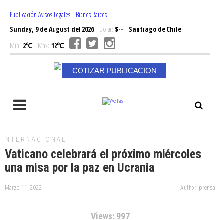
Publicación Avisos Legales
|
Bienes Raices
Sunday, 9 de August del 2026
Dólar:
$--
Santiago de Chile
Min:
2℃
Max:
12℃
COTIZAR PUBLICACION
INTERNACIONAL
Vaticano celebrará el próximo miércoles
una misa por la paz en Ucrania
Marzo 11, 2022
Author: prensa
Views: 997