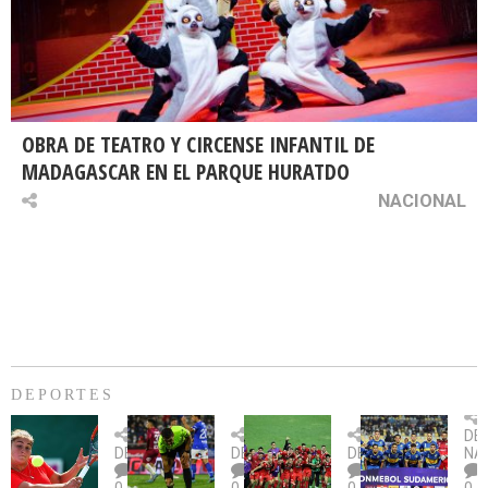
OBRA DE TEATRO Y CIRCENSE INFANTIL DE
MADAGASCAR EN EL PARQUE HURATDO
NACIONAL
DEPORTES
Billie
U.
Copa
Eve
DE
Jean
Católica
Sudamericana:
tie
DEPORTES
DEPORTES
DEPORTES
NA
King
fue
U.
un