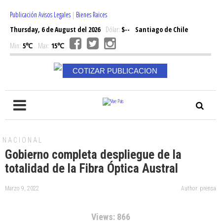
Publicación Avisos Legales
|
Bienes Raices
Thursday, 6 de August del 2026
Dólar:
$--
Santiago de Chile
Min:
5℃
Max:
15℃
COTIZAR PUBLICACION
NACIONAL
Gobierno completa despliegue de la
totalidad de la Fibra Óptica Austral
Marzo 9, 2022
Author: prensa
Views: 866