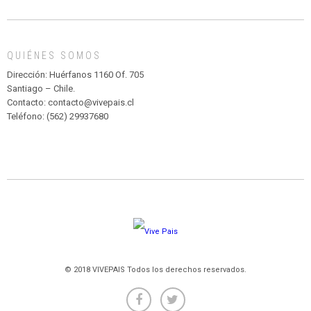
DE
MADAGASCAR
EN
EL
QUIÉNES SOMOS
PARQUE
HURATDO
Dirección: Huérfanos 1160 Of. 705
Santiago – Chile.
Contacto: contacto@vivepais.cl
Teléfono: (562) 29937680
© 2018 VIVEPAIS Todos los derechos reservados.