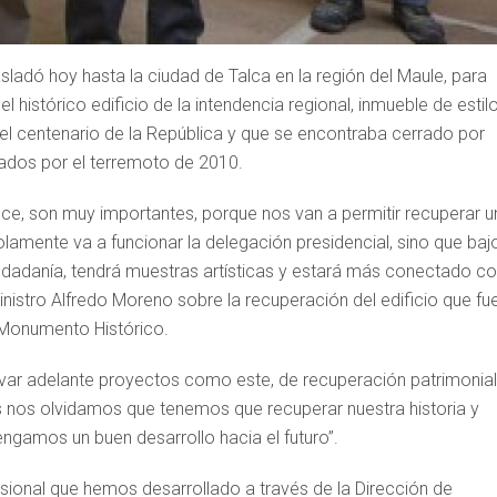
asladó hoy hasta la ciudad de Talca en la región del Maule, para
l histórico edificio de la intendencia regional, inmueble de estil
el centenario de la República y que se encontraba cerrado por
ados por el terremoto de 2010.
nce, son muy importantes, porque nos van a permitir recuperar u
olamente va a funcionar la delegación presidencial, sino que baj
udadanía, tendrá muestras artísticas y estará más conectado c
 ministro Alfredo Moreno sobre la recuperación del edificio que fu
Monumento Histórico.
levar adelante proyectos como este, de recuperación patrimonial
s nos olvidamos que tenemos que recuperar nuestra historia y
ngamos un buen desarrollo hacia el futuro”.
ional que hemos desarrollado a través de la Dirección de