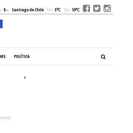
r:
$--
Santiago de Chile
Min:
5℃
Max:
10℃
NES
POLÍTICA
#
 prensa2