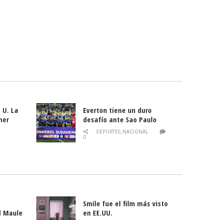
 U. La
Everton tiene un duro
mer
desafío ante Sao Paulo
ld
DEPORTES
,
NACIONAL
0
Smile fue el film más visto
l Maule
en EE.UU.