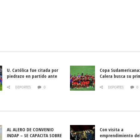
U. Católica fue citada por
Copa Sudamericana:
piedrazo en partido ante
Calera busca su pri
Deportes La Serena
triunfo ante Banfie
DEPORTES
0
DEPORTES
0
AL ALERO DE CONVENIO
Con visita a
INDAP – SE CAPACITA SOBRE
emprendimiento de