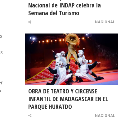
Nacional de INDAP celebra la
Semana del Turismo
NACIONAL
es
os
.
én
OBRA DE TEATRO Y CIRCENSE
o
INFANTIL DE MADAGASCAR EN EL
PARQUE HURATDO
NACIONAL
l
l