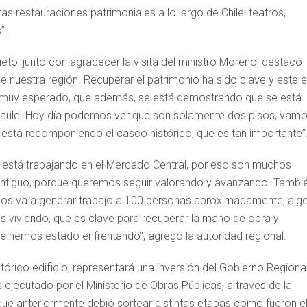
as restauraciones patrimoniales a lo largo de Chile: teatros,
”.
eto, junto con agradecer la visita del ministro Moreno, destacó
e nuestra región. Recuperar el patrimonio ha sido clave y este 
cto muy esperado, que además, se está demostrando que se está
l Maule. Hoy día podemos ver que son solamente dos pisos, vam
 está recomponiendo el casco histórico, que es tan importante”
e está trabajando en el Mercado Central, por eso son muchos
 antiguo, porque queremos seguir valorando y avanzando. Tambi
años va a generar trabajo a 100 personas aproximadamente, alg
 viviendo, que es clave para recuperar la mano de obra y
ue hemos estado enfrentando”, agregó la autoridad regional.
stórico edificio, representará una inversión del Gobierno Regiona
 ejecutado por el Ministerio de Obras Públicas, a través de la
a que anteriormente debió sortear distintas etapas como fueron e