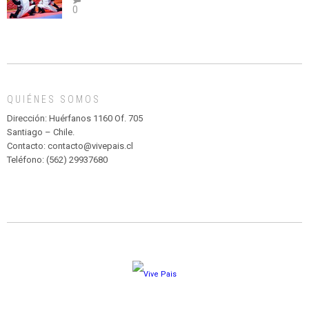
0
abuso”
Y
CIRCENSE
INFANTIL
DE
MADAGASCAR
EN
EL
QUIÉNES SOMOS
PARQUE
HURATDO
Dirección: Huérfanos 1160 Of. 705
Santiago – Chile.
Contacto: contacto@vivepais.cl
Teléfono: (562) 29937680