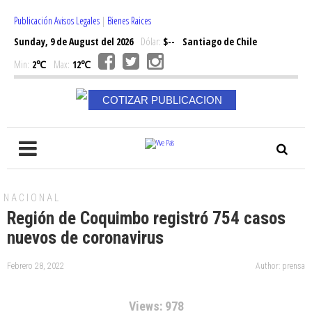
Publicación Avisos Legales
|
Bienes Raices
Sunday, 9 de August del 2026
Dólar:
$--
Santiago de Chile
Min:
2℃
Max:
12℃
COTIZAR PUBLICACION
NACIONAL
Región de Coquimbo registró 754 casos
nuevos de coronavirus
Febrero 28, 2022
Author: prensa
Views: 978