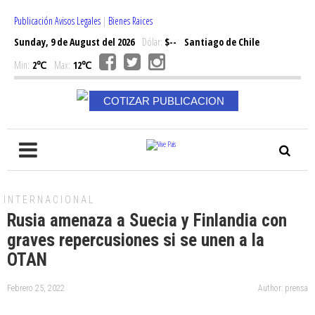
Publicación Avisos Legales
|
Bienes Raices
Sunday, 9 de August del 2026
Dólar:
$--
Santiago de Chile
Min:
2℃
Max:
12℃
COTIZAR PUBLICACION
INTERNACIONAL
Rusia amenaza a Suecia y Finlandia con
graves repercusiones si se unen a la
OTAN
Febrero 25, 2022
Author: prensa