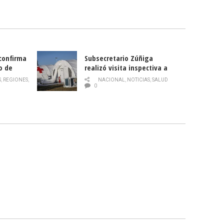
 confirma
Subsecretario Zúñiga
o de
realizó visita inspectiva a
Hospital Modular Sótero del
S
,
REGIONES
,
NACIONAL
,
NOTICIAS
,
SALUD
Río
0