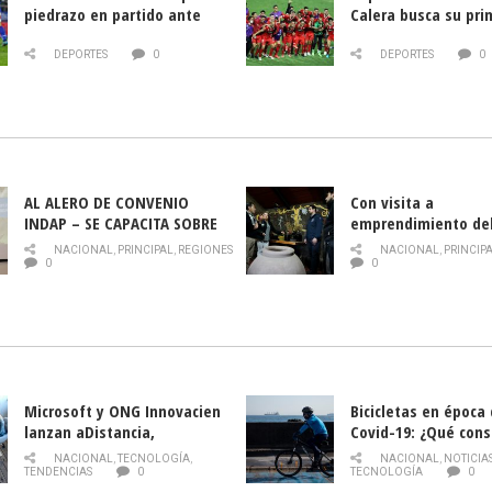
piedrazo en partido ante
Calera busca su pri
Deportes La Serena
triunfo ante Banfie
DEPORTES
0
DEPORTES
0
AL ALERO DE CONVENIO
Con visita a
INDAP – SE CAPACITA SOBRE
emprendimiento de
PLAGA DROSOPHILA SUZUKII
y llamado al rescate
NACIONAL
,
PRINCIPAL
,
REGIONES
NACIONAL
,
PRINCIP
historia campesina 
0
0
Nacional de INDAP 
la Semana del Turi
Microsoft y ONG Innovacien
Bicicletas en época
lanzan aDistancia,
Covid-19: ¿Qué cons
plataforma con cursos
momento de conduci
NACIONAL
,
TECNOLOGÍA
,
NACIONAL
,
NOTICIA
gratuitos online sobre
TENDENCIAS
0
TECNOLOGÍA
0