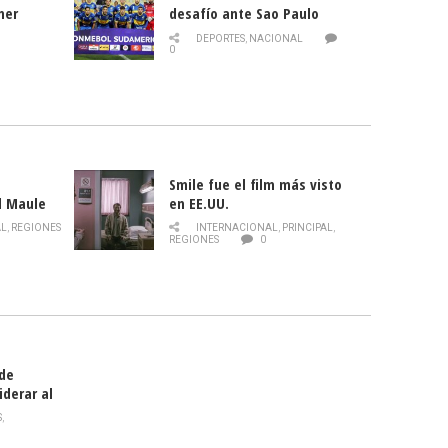
mer
desafío ante Sao Paulo
ld
DEPORTES
,
NACIONAL
0
Smile fue el film más visto
l Maule
en EE.UU.
 de la
AL
,
REGIONES
INTERNACIONAL
,
PRINCIPAL
,
Director
REGIONES
0
celebra
smo
 de
iderar al
rlas?
S
,