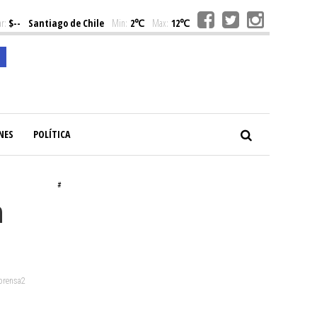
r:
$--
Santiago de Chile
Min:
2℃
Max:
12℃
NES
POLÍTICA
#
n
 prensa2