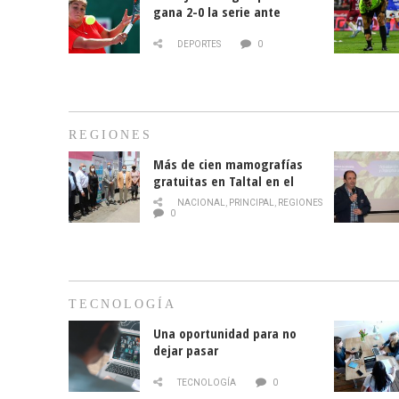
gana 2-0 la serie ante
Paraguay
DEPORTES
0
REGIONES
Más de cien mamografías
gratuitas en Taltal en el
mes de la prevención del
NACIONAL
,
PRINCIPAL
,
REGIONES
cáncer de mama
0
TECNOLOGÍA
Una oportunidad para no
dejar pasar
TECNOLOGÍA
0