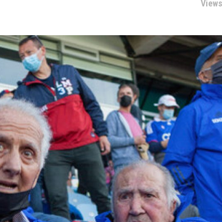
Views