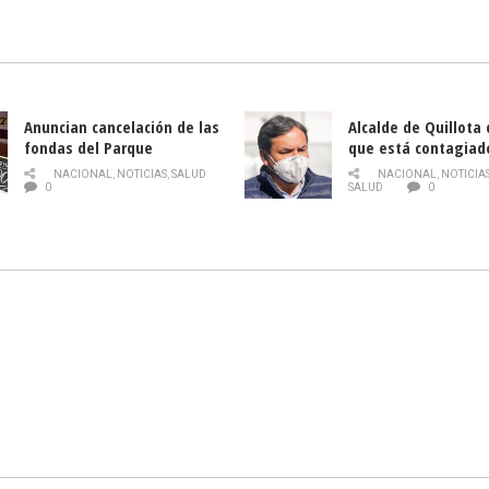
tecnología orientados a
emprendedores
Anuncian cancelación de las
Alcalde de Quillota
fondas del Parque
que está contagiad
O’Higgins debido al
COVID-19
NACIONAL
,
NOTICIAS
,
SALUD
NACIONAL
,
NOTICIA
coronavirus
0
SALUD
0