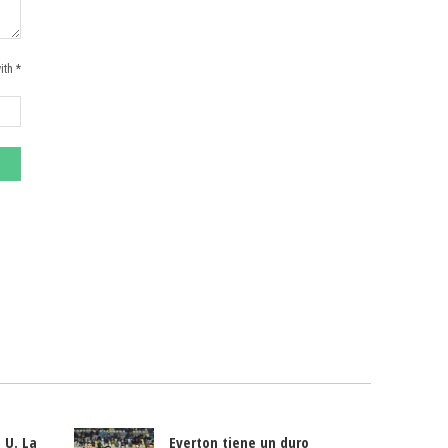
ith *
 U. La
Everton tiene un duro