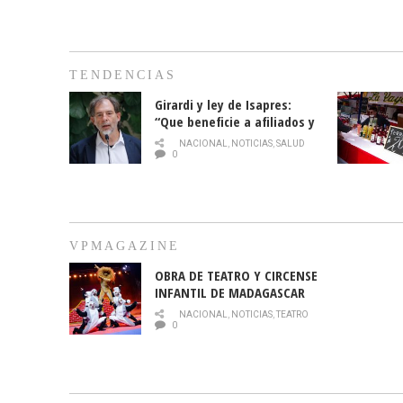
TENDENCIAS
Girardi y ley de Isapres:
“Que beneficie a afiliados y
no legalice el abuso”
NACIONAL
,
NOTICIAS
,
SALUD
0
VPMAGAZINE
OBRA DE TEATRO Y CIRCENSE
INFANTIL DE MADAGASCAR
EN EL PARQUE HURATDO
NACIONAL
,
NOTICIAS
,
TEATRO
0