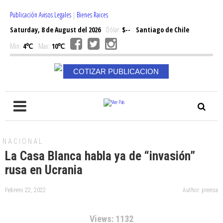
Publicación Avisos Legales
|
Bienes Raices
Saturday, 8 de August del 2026
Dólar:
$--
Santiago de Chile
Min:
4℃
Max:
10℃
COTIZAR PUBLICACION
NACIONAL
La Casa Blanca habla ya de “invasión”
rusa en Ucrania
Febrero 22, 2022
Author: prensa
Views: 1132