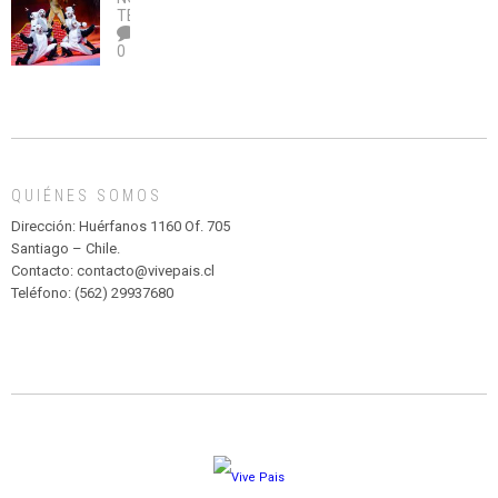
legalice
DE
TEATRO
el
TEATRO
0
abuso”
Y
CIRCENSE
INFANTIL
DE
MADAGASCAR
EN
EL
QUIÉNES SOMOS
PARQUE
HURATDO
Dirección: Huérfanos 1160 Of. 705
Santiago – Chile.
Contacto: contacto@vivepais.cl
Teléfono: (562) 29937680