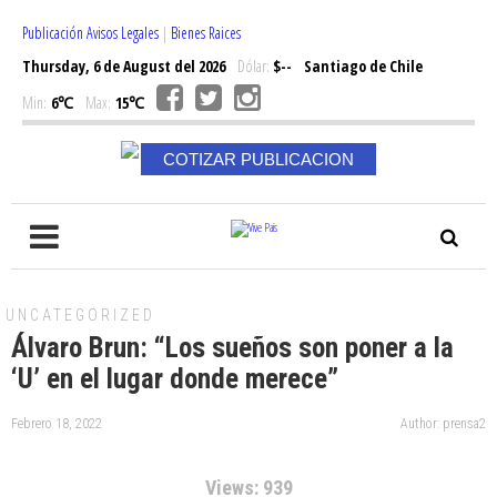
Publicación Avisos Legales
|
Bienes Raices
Thursday, 6 de August del 2026
Dólar:
$--
Santiago de Chile
Min:
6℃
Max:
15℃
COTIZAR PUBLICACION
UNCATEGORIZED
Álvaro Brun: “Los sueños son poner a la
‘U’ en el lugar donde merece”
Febrero 18, 2022
Author: prensa2
Views: 939