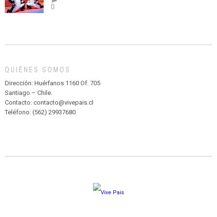
0
abuso”
Y
CIRCENSE
INFANTIL
DE
MADAGASCAR
EN
EL
QUIÉNES SOMOS
PARQUE
HURATDO
Dirección: Huérfanos 1160 Of. 705
Santiago – Chile.
Contacto: contacto@vivepais.cl
Teléfono: (562) 29937680