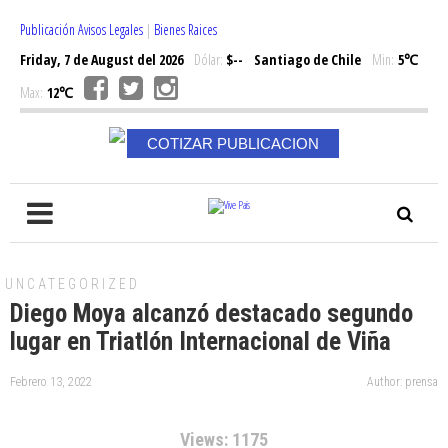
Publicación Avisos Legales
|
Bienes Raices
Friday, 7 de August del 2026
Dólar:
$--
Santiago de Chile
Min:
5℃
Max:
12℃
COTIZAR PUBLICACION
UNCATEGORIZED
Diego Moya alcanzó destacado segundo
lugar en Triatlón Internacional de Viña
Febrero 13, 2022
Author: prensa
Views: 1175