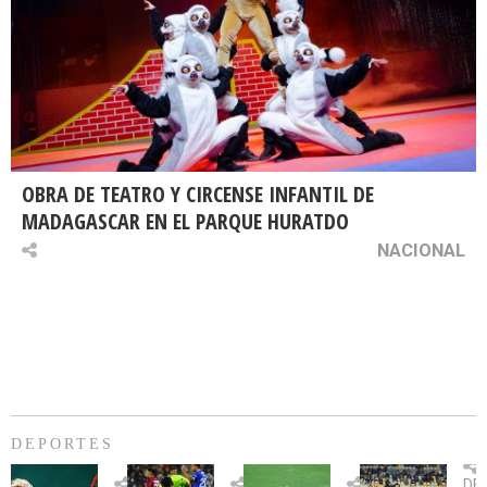
OBRA DE TEATRO Y CIRCENSE INFANTIL DE
MADAGASCAR EN EL PARQUE HURATDO
NACIONAL
DEPORTES
Billie
U.
Copa
Eve
DE