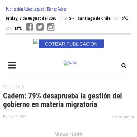
Publicación Avisos Legales
|
Bienes Raices
Friday, 7 de August del 2026
Dólar:
$--
Santiago de Chile
Min:
5℃
Max:
12℃
COTIZAR PUBLICACION
POLÍTICA
Cadem: 79% desaprueba la gestión del
gobierno en materia migratoria
Febrero 7, 2022
Author: prensa
Views: 1349