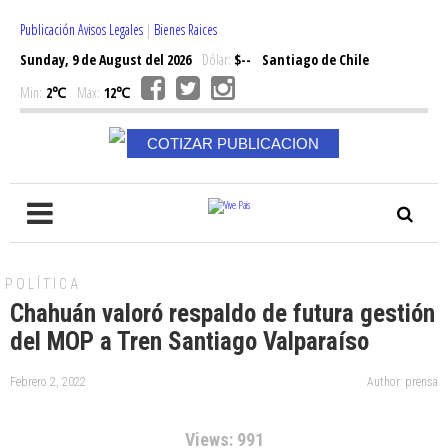
Publicación Avisos Legales
|
Bienes Raices
Sunday, 9 de August del 2026
Dólar:
$--
Santiago de Chile
Min:
2℃
Max:
12℃
COTIZAR PUBLICACION
POLÍTICA
Chahuán valoró respaldo de futura gestión
del MOP a Tren Santiago Valparaíso
Febrero 2, 2022
Author: prensa
Views: 991