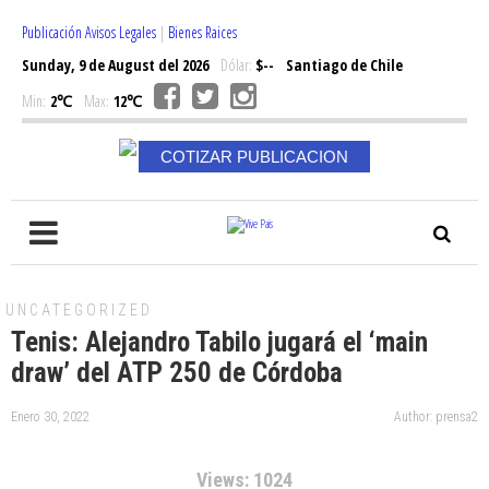
Publicación Avisos Legales
|
Bienes Raices
Sunday, 9 de August del 2026
Dólar:
$--
Santiago de Chile
Min:
2℃
Max:
12℃
COTIZAR PUBLICACION
UNCATEGORIZED
Tenis: Alejandro Tabilo jugará el ‘main
draw’ del ATP 250 de Córdoba
Enero 30, 2022
Author: prensa2
Views: 1024