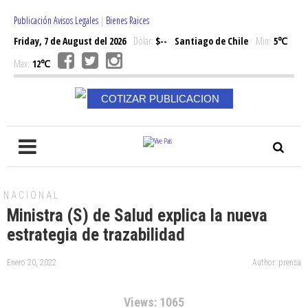
Publicación Avisos Legales
|
Bienes Raices
Friday, 7 de August del 2026
Dólar:
$--
Santiago de Chile
Min:
5℃
Max:
12℃
COTIZAR PUBLICACION
NACIONAL
Ministra (S) de Salud explica la nueva
estrategia de trazabilidad
Enero 20, 2022
Author: prensa
Views: 1065