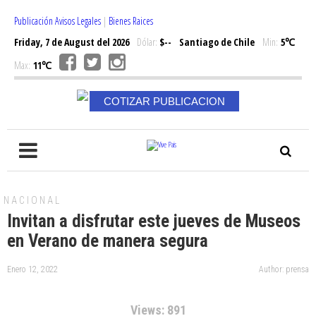
Publicación Avisos Legales
|
Bienes Raices
Friday, 7 de August del 2026
Dólar:
$--
Santiago de Chile
Min:
5℃
Max:
11℃
COTIZAR PUBLICACION
NACIONAL
Invitan a disfrutar este jueves de Museos
en Verano de manera segura
Enero 12, 2022
Author: prensa
Views: 891