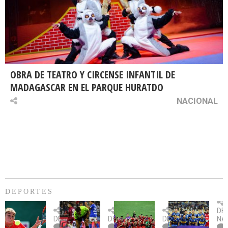
OBRA DE TEATRO Y CIRCENSE INFANTIL DE
MADAGASCAR EN EL PARQUE HURATDO
NACIONAL
DEPORTES
Billie
U.
Copa
Eve
DE
Jean
Católica
Sudamericana:
tie
DEPORTES
DEPORTES
DEPORTES
NA
King
fue
U.
un