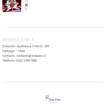
legalice
DE
TEATRO
el
TEATRO
0
abuso”
Y
CIRCENSE
INFANTIL
DE
MADAGASCAR
EN
EL
QUIÉNES SOMOS
PARQUE
HURATDO
Dirección: Huérfanos 1160 Of. 705
Santiago – Chile.
Contacto: contacto@vivepais.cl
Teléfono: (562) 29937680