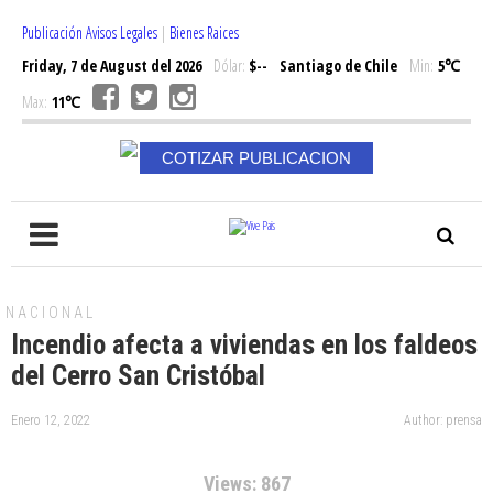
Publicación Avisos Legales
|
Bienes Raices
Friday, 7 de August del 2026
Dólar:
$--
Santiago de Chile
Min:
5℃
Max:
11℃
COTIZAR PUBLICACION
NACIONAL
Incendio afecta a viviendas en los faldeos
del Cerro San Cristóbal
Enero 12, 2022
Author: prensa
Views: 867