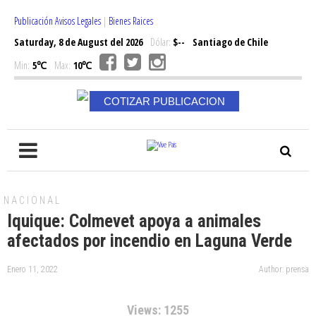
Publicación Avisos Legales
|
Bienes Raices
Saturday, 8 de August del 2026
Dólar:
$--
Santiago de Chile
Min:
5℃
Max:
10℃
COTIZAR PUBLICACION
NACIONAL
Iquique: Colmevet apoya a animales
afectados por incendio en Laguna Verde
Enero 11, 2022
Author: prensa
Views: 1255