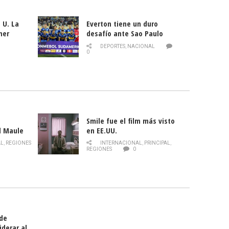
 U. La
Everton tiene un duro
mer
desafío ante Sao Paulo
ld
DEPORTES
,
NACIONAL
0
Smile fue el film más visto
l Maule
en EE.UU.
 de la
AL
,
REGIONES
INTERNACIONAL
,
PRINCIPAL
,
Director
REGIONES
0
celebra
smo
 de
iderar al