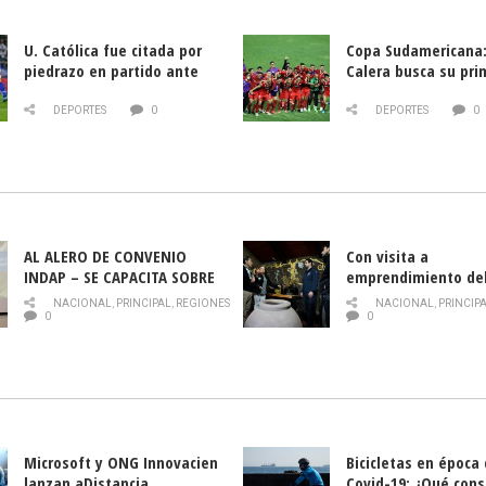
U. Católica fue citada por
Copa Sudamericana:
piedrazo en partido ante
Calera busca su pri
Deportes La Serena
triunfo ante Banfie
DEPORTES
0
DEPORTES
0
AL ALERO DE CONVENIO
Con visita a
INDAP – SE CAPACITA SOBRE
emprendimiento de
PLAGA DROSOPHILA SUZUKII
y llamado al rescate
NACIONAL
,
PRINCIPAL
,
REGIONES
NACIONAL
,
PRINCIP
historia campesina 
0
0
Nacional de INDAP 
la Semana del Turi
Microsoft y ONG Innovacien
Bicicletas en época
lanzan aDistancia,
Covid-19: ¿Qué cons