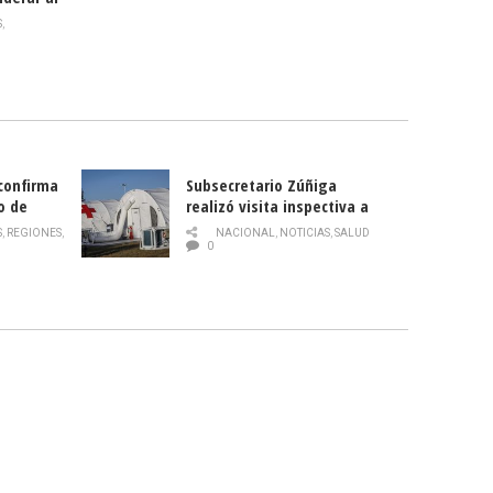
rlas?
S
,
 confirma
Subsecretario Zúñiga
o de
realizó visita inspectiva a
Hospital Modular Sótero del
S
,
REGIONES
,
NACIONAL
,
NOTICIAS
,
SALUD
Río
0