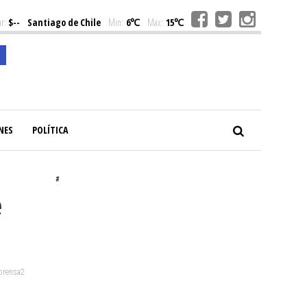
r:
$--
Santiago de Chile
Min:
6℃
Max:
15℃
NES
POLÍTICA
#
e
 prensa2