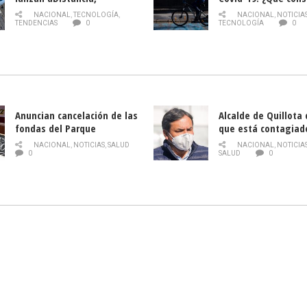
plataforma con cursos
momento de conduci
NACIONAL
,
TECNOLOGÍA
,
NACIONAL
,
NOTICIA
gratuitos online sobre
TENDENCIAS
0
TECNOLOGÍA
0
tecnología orientados a
emprendedores
Anuncian cancelación de las
Alcalde de Quillota
fondas del Parque
que está contagiad
O’Higgins debido al
COVID-19
NACIONAL
,
NOTICIAS
,
SALUD
NACIONAL
,
NOTICIA
coronavirus
0
SALUD
0