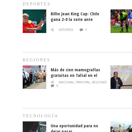
DEPORTES
Billie Jean King Cup: Chile
gana 2-0 la serie ante
Paraguay
DEPORTES
0
REGIONES
Más de cien mamografías
gratuitas en Taltal en el
mes de la prevención del
NACIONAL
,
PRINCIPAL
,
REGIONES
cáncer de mama
0
TECNOLOGÍA
Una oportunidad para no
dejar pasar