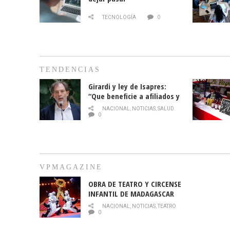
TECNOLOGÍA
0
TENDENCIAS
Girardi y ley de Isapres:
“Que beneficie a afiliados y
no legalice el abuso”
NACIONAL
,
NOTICIAS
,
SALUD
0
VPMAGAZINE
OBRA DE TEATRO Y CIRCENSE
INFANTIL DE MADAGASCAR
EN EL PARQUE HURATDO
NACIONAL
,
NOTICIAS
,
TEATRO
0