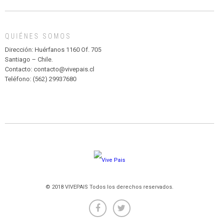
DE
MADAGASCAR
EN
EL
QUIÉNES SOMOS
PARQUE
HURATDO
Dirección: Huérfanos 1160 Of. 705
Santiago – Chile.
Contacto: contacto@vivepais.cl
Teléfono: (562) 29937680
© 2018 VIVEPAIS Todos los derechos reservados.