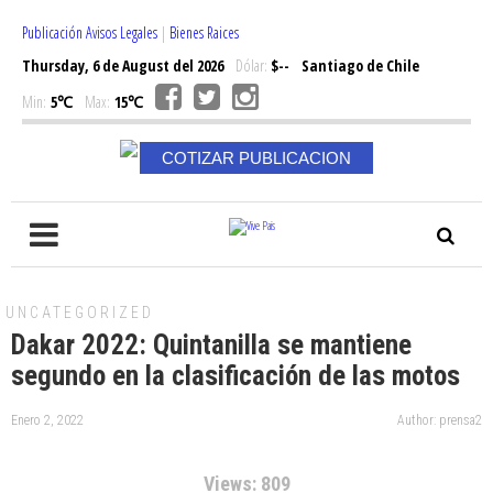
Publicación Avisos Legales
|
Bienes Raices
Thursday, 6 de August del 2026
Dólar:
$--
Santiago de Chile
Min:
5℃
Max:
15℃
COTIZAR PUBLICACION
UNCATEGORIZED
Dakar 2022: Quintanilla se mantiene
segundo en la clasificación de las motos
Enero 2, 2022
Author: prensa2
Views: 809