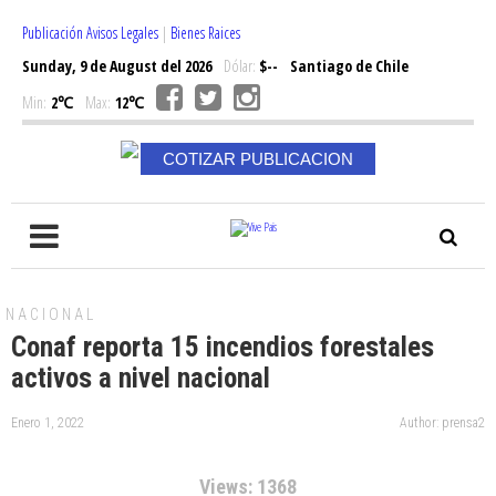
Publicación Avisos Legales
|
Bienes Raices
Sunday, 9 de August del 2026
Dólar:
$--
Santiago de Chile
Min:
2℃
Max:
12℃
COTIZAR PUBLICACION
NACIONAL
Conaf reporta 15 incendios forestales
activos a nivel nacional
Enero 1, 2022
Author: prensa2
Views: 1368