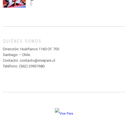
0
abuso”
Y
CIRCENSE
INFANTIL
DE
MADAGASCAR
EN
EL
QUIÉNES SOMOS
PARQUE
HURATDO
Dirección: Huérfanos 1160 Of. 705
Santiago – Chile.
Contacto: contacto@vivepais.cl
Teléfono: (562) 29937680