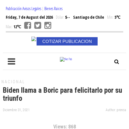
Publicación Avisos Legales
|
Bienes Raices
Friday, 7 de August del 2026
Dólar:
$--
Santiago de Chile
Min:
5℃
Max:
12℃
COTIZAR PUBLICACION
NACIONAL
Biden llama a Boric para felicitarlo por su
triunfo
Diciembre 31, 2021
Author: prensa
Views: 868