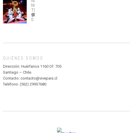
NACIONAL
,
no
OBRA
coronavirus
Río
NOTICIAS
,
legalice
DE
TEATRO
el
TEATRO
0
abuso”
Y
CIRCENSE
INFANTIL
DE
MADAGASCAR
EN
EL
QUIÉNES SOMOS
PARQUE
HURATDO
Dirección: Huérfanos 1160 Of. 705
Santiago – Chile.
Contacto: contacto@vivepais.cl
Teléfono: (562) 29937680