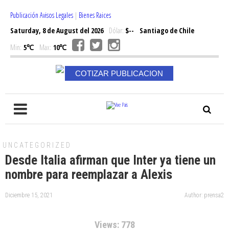
Publicación Avisos Legales
|
Bienes Raices
Saturday, 8 de August del 2026
Dólar:
$--
Santiago de Chile
Min:
5℃
Max:
10℃
COTIZAR PUBLICACION
UNCATEGORIZED
Desde Italia afirman que Inter ya tiene un
nombre para reemplazar a Alexis
Diciembre 15, 2021
Author: prensa2
Views: 778