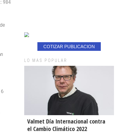
: 984
sde
COTIZAR PUBLICACION
an
LO MAS POPULAR
16
-
Valmet Día Internacional contra
el Cambio Climático 2022