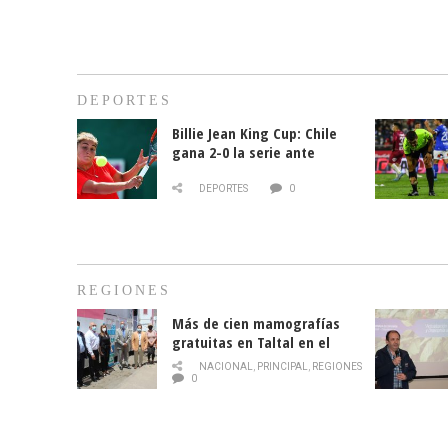
DEPORTES
Billie Jean King Cup: Chile
gana 2-0 la serie ante
Paraguay
DEPORTES
0
REGIONES
Más de cien mamografías
gratuitas en Taltal en el
mes de la prevención del
NACIONAL
,
PRINCIPAL
,
REGIONES
cáncer de mama
0