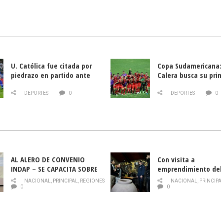
U. Católica fue citada por
Copa Sudamericana:
piedrazo en partido ante
Calera busca su pri
Deportes La Serena
triunfo ante Banfie
DEPORTES
0
DEPORTES
0
AL ALERO DE CONVENIO
Con visita a
INDAP – SE CAPACITA SOBRE
emprendimiento de
PLAGA DROSOPHILA SUZUKII
y llamado al rescate
NACIONAL
,
PRINCIPAL
,
REGIONES
NACIONAL
,
PRINCIP
historia campesina 
0
0
Nacional de INDAP 
la Semana del Turi