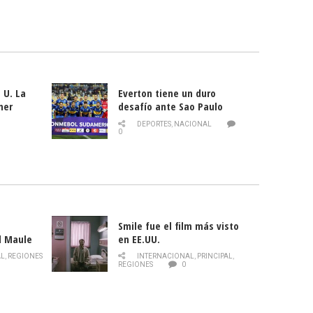
 U. La
Everton tiene un duro
mer
desafío ante Sao Paulo
ld
DEPORTES
,
NACIONAL
0
Smile fue el film más visto
l Maule
en EE.UU.
 de la
AL
,
REGIONES
INTERNACIONAL
,
PRINCIPAL
,
Director
REGIONES
0
celebra
smo