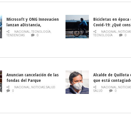
Microsoft y ONG Innovacien
Bicicletas en época
lanzan aDistancia,
Covid-19: ¿Qué cons
plataforma con cursos
momento de conduci
NACIONAL
,
TECNOLOGÍA
,
NACIONAL
,
NOTICIA
gratuitos online sobre
TENDENCIAS
0
TECNOLOGÍA
0
tecnología orientados a
emprendedores
Anuncian cancelación de las
Alcalde de Quillota
fondas del Parque
que está contagiad
O’Higgins debido al
COVID-19
NACIONAL
,
NOTICIAS
,
SALUD
NACIONAL
,
NOTICIA
coronavirus
0
SALUD
0