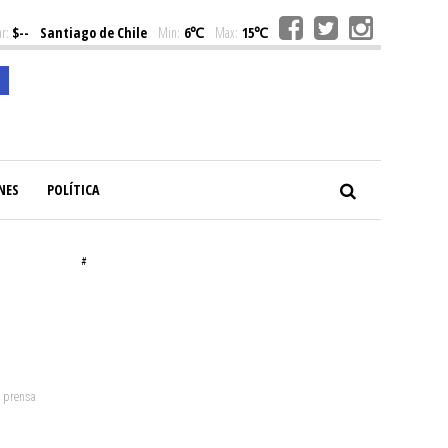
r:
$--
Santiago de Chile
Min:
6℃
Max:
15℃
NES
POLÍTICA
#
: prensa