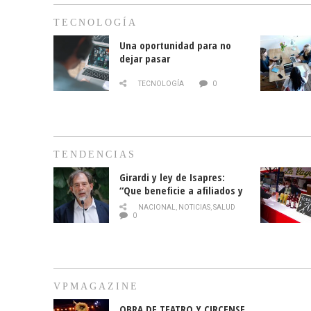
TECNOLOGÍA
Una oportunidad para no
dejar pasar
TECNOLOGÍA
0
TENDENCIAS
Girardi y ley de Isapres:
“Que beneficie a afiliados y
no legalice el abuso”
NACIONAL
,
NOTICIAS
,
SALUD
0
VPMAGAZINE
OBRA DE TEATRO Y CIRCENSE