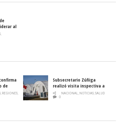
 de
iderar al
rlas?
S
,
 confirma
Subsecretario Zúñiga
o de
realizó visita inspectiva a
Hospital Modular Sótero del
S
,
REGIONES
,
NACIONAL
,
NOTICIAS
,
SALUD
Río
0