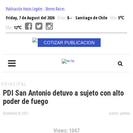
Publicación Avisos Legales
|
Bienes Raices
Friday, 7 de August del 2026
Dólar:
$--
Santiago de Chile
Min:
5℃
Max:
12℃
COTIZAR PUBLICACION
PRINCIPAL
PDI San Antonio detuvo a sujeto con alto
poder de fuego
Diciembre 8, 2021
Author: prensa
Views: 1047