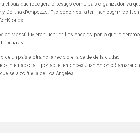
será el país que recogerá el testigo como país organizador, ya qu
n y Cortina d’Ampezzo. “No podemos faltar”, han esgrimido fuen
 AdnKronos.
s de Moscú tuvieron lugar en Los Angeles, por lo que la ceremo
 habituales.
 de un país a otra no la recibió el alcalde de la ciudad
pico Internacional –por aquel entonces Juan Antonio Samaranch
 que se alzó fue la de Los Angeles.