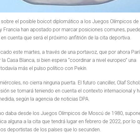
 sobre el posible boicot diplomático a los Juegos Olímpicos de
a y Francia han apostado por marcar posiciones comunes, pued
 en cuenta que será el próximo anfitrión de la cita deportiva.
dicado este martes, a través de una portavoz, que por ahora Parí
r la Casa Blanca, si bien espera “coordinar a nivel europeo” una
todavía más el pulso político con Pekín.
rcoles, no cierra ninguna puerta. El futuro canciller, Olaf Schol
sión se tomará teniendo en cuenta el contexto internacional y h
edida, según la agencia de noticias DPA.
s no daba desde los Juegos Olímpicos de Moscú de 1980, supon
ica alguna a la cita que tendrá lugar en febrero de 2022, por lo 
 los deportistas de los países que lo secunden.