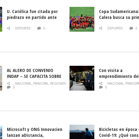
U. Católica fue citada por
Copa Sudamericana:
piedrazo en partido ante
Calera busca su pri
Deportes La Serena
triunfo ante Banfie
DEPORTES
0
DEPORTES
0
AL ALERO DE CONVENIO
Con visita a
INDAP – SE CAPACITA SOBRE
emprendimiento de
PLAGA DROSOPHILA SUZUKII
y llamado al rescate
NACIONAL
,
PRINCIPAL
,
REGIONES
NACIONAL
,
PRINCIP
historia campesina 
0
0
Nacional de INDAP 
la Semana del Turi
Microsoft y ONG Innovacien
Bicicletas en época
lanzan aDistancia,
Covid-19: ¿Qué cons