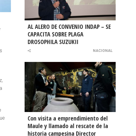
AL ALERO DE CONVENIO INDAP – SE
e
CAPACITA SOBRE PLAGA
DROSOPHILA SUZUKII
s
NACIONAL
z,
a
e
Con visita a emprendimiento del
que
Maule y llamado al rescate de la
historia campesina Director