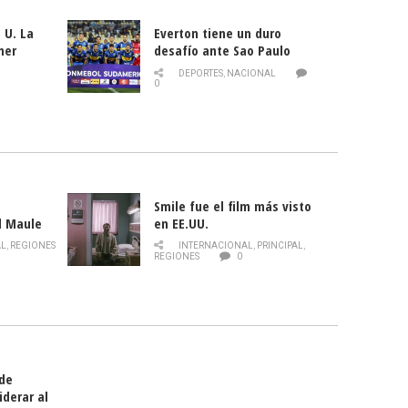
 U. La
Everton tiene un duro
mer
desafío ante Sao Paulo
ld
DEPORTES
,
NACIONAL
0
Smile fue el film más visto
l Maule
en EE.UU.
 de la
AL
,
REGIONES
INTERNACIONAL
,
PRINCIPAL
,
Director
REGIONES
0
celebra
smo
 de
iderar al