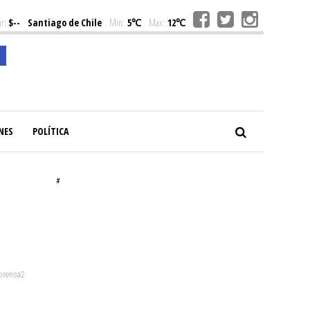
r:
$--
Santiago de Chile
Min:
5℃
Max:
12℃
NES
POLÍTICA
#
 prensa2