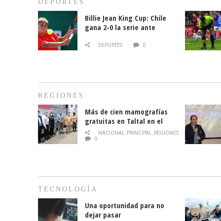
DEPORTES
Billie Jean King Cup: Chile
gana 2-0 la serie ante
Paraguay
DEPORTES
0
REGIONES
Más de cien mamografías
gratuitas en Taltal en el
mes de la prevención del
NACIONAL
,
PRINCIPAL
,
REGIONES
cáncer de mama
0
TECNOLOGÍA
Una oportunidad para no
dejar pasar