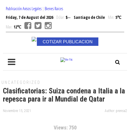
Publicación Avisos Legales
|
Bienes Raices
Friday, 7 de August del 2026
Dólar:
$--
Santiago de Chile
Min:
5℃
Max:
12℃
COTIZAR PUBLICACION
UNCATEGORIZED
Clasificatorias: Suiza condena a Italia a la
repesca para ir al Mundial de Qatar
Noviembre 15, 2021
Author: prensa2
Views: 750