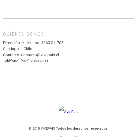
CIRCENSE
INFANTIL
DE
MADAGASCAR
EN
EL
QUIÉNES SOMOS
PARQUE
HURATDO
Dirección: Huérfanos 1160 Of. 705
Santiago – Chile.
Contacto: contacto@vivepais.cl
Teléfono: (562) 29937680
© 2018 VIVEPAIS Todos los derechos reservados.