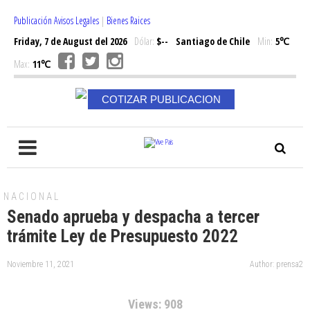
Publicación Avisos Legales
|
Bienes Raices
Friday, 7 de August del 2026
Dólar:
$--
Santiago de Chile
Min:
5℃
Max:
11℃
COTIZAR PUBLICACION
NACIONAL
Senado aprueba y despacha a tercer
trámite Ley de Presupuesto 2022
Noviembre 11, 2021
Author: prensa2
Views: 908