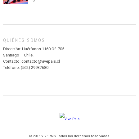
0
abuso”
Y
CIRCENSE
INFANTIL
DE
MADAGASCAR
EN
EL
QUIÉNES SOMOS
PARQUE
HURATDO
Dirección: Huérfanos 1160 Of. 705
Santiago – Chile.
Contacto: contacto@vivepais.cl
Teléfono: (562) 29937680
© 2018 VIVEPAIS Todos los derechos reservados.