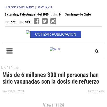
Publicación Avisos Legales
|
Bienes Raices
Saturday, 8 de August del 2026
Dólar:
$--
Santiago de Chile
Min:
5℃
Max:
10℃
COTIZAR PUBLICACION
NACIONAL
Más de 6 millones 300 mil personas han
sido vacunadas con la dosis de refuerzo
Noviembre 5, 2021
Author: prensa
Views: 1124