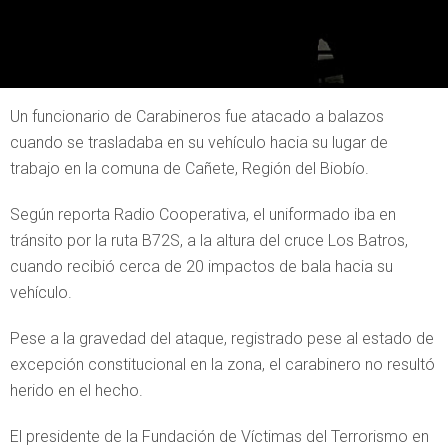
Un funcionario de Carabineros fue atacado a balazos
cuando se trasladaba en su vehículo hacia su lugar de
trabajo en la comuna de Cañete, Región del Biobío.
Según reporta Radio Cooperativa, el uniformado iba en
tránsito por la ruta B72S, a la altura del cruce Los Batros,
cuando recibió cerca de 20 impactos de bala hacia su
vehículo.
Pese a la gravedad del ataque, registrado pese al estado de
excepción constitucional en la zona, el carabinero no resultó
herido en el hecho.
El presidente de la Fundación de Víctimas del Terrorismo en