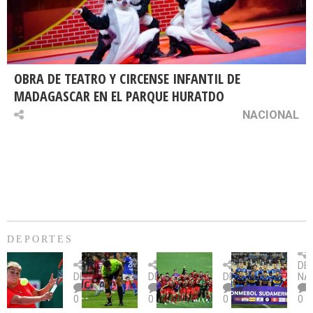
OBRA DE TEATRO Y CIRCENSE INFANTIL DE
MADAGASCAR EN EL PARQUE HURATDO
NACIONAL
DEPORTES
Billie
U.
Copa
Eve
DE
Jean
Católica
Sudamericana:
tie
DEPORTES
DEPORTES
DEPORTES
NA
King
fue
U.
un
0
0
0
0
Cup:
citada
La
dur