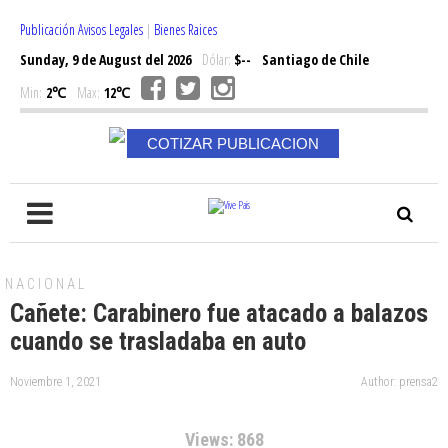
Publicación Avisos Legales
|
Bienes Raices
Sunday, 9 de August del 2026
Dólar:
$--
Santiago de Chile
Min:
2℃
Max:
12℃
COTIZAR PUBLICACION
NACIONAL
Cañete: Carabinero fue atacado a balazos
cuando se trasladaba en auto
Noviembre 1, 2021
Author: prensa2
Views: 868