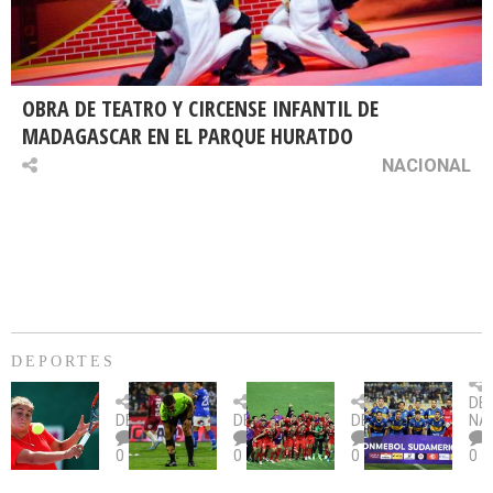
OBRA DE TEATRO Y CIRCENSE INFANTIL DE
MADAGASCAR EN EL PARQUE HURATDO
NACIONAL
DEPORTES
Billie
U.
Copa
Eve
DE
Jean
Católica
Sudamericana:
tie
DEPORTES
DEPORTES
DEPORTES
NA
King
fue
U.
un
0
0
0
0
Cup:
citada
La
dur
Chile
por
Calera
des