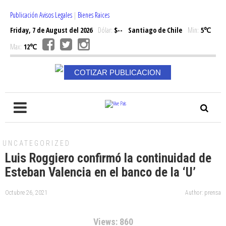
Publicación Avisos Legales
|
Bienes Raices
Friday, 7 de August del 2026
Dólar:
$--
Santiago de Chile
Min:
5℃
Max:
12℃
COTIZAR PUBLICACION
UNCATEGORIZED
Luis Roggiero confirmó la continuidad de
Esteban Valencia en el banco de la ‘U’
Octubre 26, 2021
Author: prensa
Views: 860