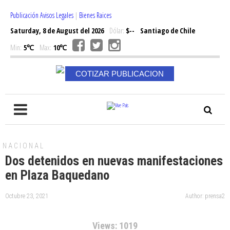
Publicación Avisos Legales
|
Bienes Raices
Saturday, 8 de August del 2026
Dólar:
$--
Santiago de Chile
Min:
5℃
Max:
10℃
COTIZAR PUBLICACION
NACIONAL
Dos detenidos en nuevas manifestaciones
en Plaza Baquedano
Octubre 23, 2021
Author: prensa2
Views: 1019