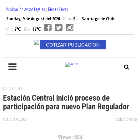
Publicación Avisos Legales
|
Bienes Raices
Sunday, 9 de August del 2026
Dólar:
$--
Santiago de Chile
Min:
2℃
Max:
12℃
COTIZAR PUBLICACION
NACIONAL
Estación Central inició proceso de
participación para nuevo Plan Regulador
Octubre 9, 2021
Author: prensa
Views: 854