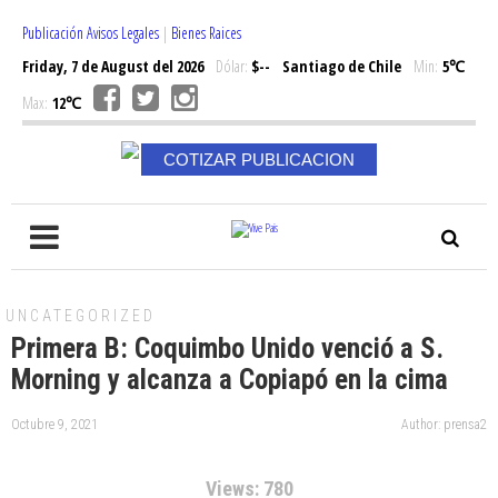
Publicación Avisos Legales
|
Bienes Raices
Friday, 7 de August del 2026
Dólar:
$--
Santiago de Chile
Min:
5℃
Max:
12℃
COTIZAR PUBLICACION
UNCATEGORIZED
Primera B: Coquimbo Unido venció a S.
Morning y alcanza a Copiapó en la cima
Octubre 9, 2021
Author: prensa2
Views: 780