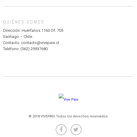
DE
MADAGASCAR
EN
EL
QUIÉNES SOMOS
PARQUE
HURATDO
Dirección: Huérfanos 1160 Of. 705
Santiago – Chile.
Contacto: contacto@vivepais.cl
Teléfono: (562) 29937680
© 2018 VIVEPAIS Todos los derechos reservados.