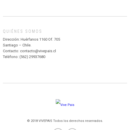
CIRCENSE
INFANTIL
DE
MADAGASCAR
EN
EL
QUIÉNES SOMOS
PARQUE
HURATDO
Dirección: Huérfanos 1160 Of. 705
Santiago – Chile.
Contacto: contacto@vivepais.cl
Teléfono: (562) 29937680
© 2018 VIVEPAIS Todos los derechos reservados.