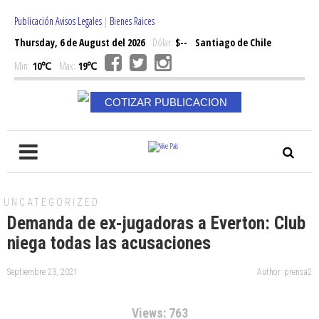
Publicación Avisos Legales
|
Bienes Raices
Thursday, 6 de August del 2026
Dólar:
$--
Santiago de Chile
Min:
10℃
Max:
19℃
COTIZAR PUBLICACION
UNCATEGORIZED
Demanda de ex-jugadoras a Everton: Club
niega todas las acusaciones
Septiembre 23, 2021
Author: prensa2
Views: 763