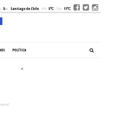
r:
$--
Santiago de Chile
Min:
5℃
Max:
11℃
NES
POLÍTICA
#
 prensa2