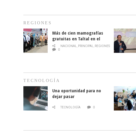
REGIONES
Más de cien mamografías
gratuitas en Taltal en el
mes de la prevención del
NACIONAL
,
PRINCIPAL
,
REGIONES
cáncer de mama
0
TECNOLOGÍA
Una oportunidad para no
dejar pasar
TECNOLOGÍA
0