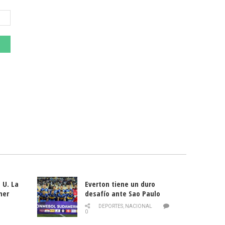
 U. La
Everton tiene un duro
mer
desafío ante Sao Paulo
ld
DEPORTES
,
NACIONAL
0