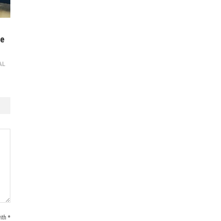
de
AL
ith *