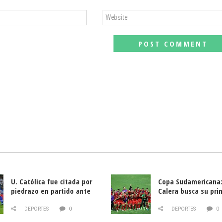
U. Católica fue citada por
Copa Sudamericana:
piedrazo en partido ante
Calera busca su pri
Deportes La Serena
triunfo ante Banfie
DEPORTES
0
DEPORTES
0