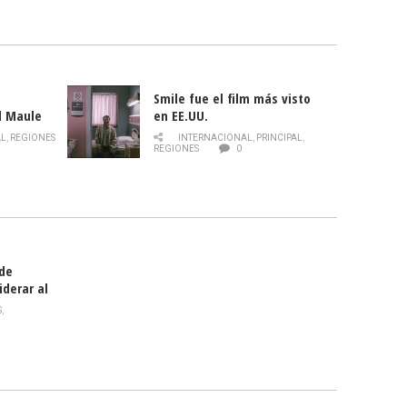
Smile fue el film más visto
l Maule
en EE.UU.
 de la
AL
,
REGIONES
INTERNACIONAL
,
PRINCIPAL
,
Director
REGIONES
0
celebra
smo
 de
iderar al
rlas?
S
,