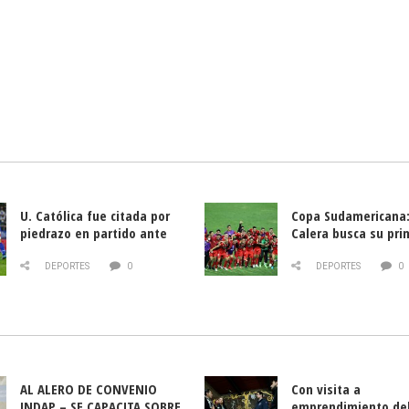
U. Católica fue citada por
Copa Sudamericana:
piedrazo en partido ante
Calera busca su pri
Deportes La Serena
triunfo ante Banfie
DEPORTES
0
DEPORTES
0
AL ALERO DE CONVENIO
Con visita a
INDAP – SE CAPACITA SOBRE
emprendimiento de