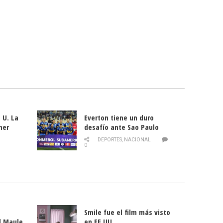
 U. La
Everton tiene un duro
mer
desafío ante Sao Paulo
ld
DEPORTES
,
NACIONAL
0
Smile fue el film más visto
l Maule
en EE.UU.