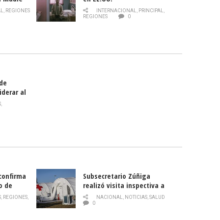
 de la
AL
,
REGIONES
INTERNACIONAL
,
PRINCIPAL
,
Director
REGIONES
0
celebra
smo
 de
iderar al
rlas?
S
,
 confirma
Subsecretario Zúñiga
o de
realizó visita inspectiva a
Hospital Modular Sótero del
S
,
REGIONES
,
NACIONAL
,
NOTICIAS
,
SALUD
Río
0