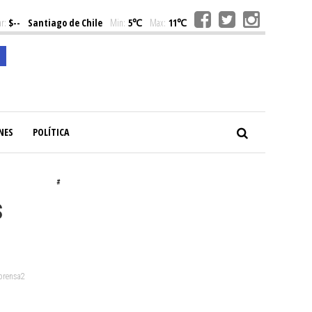
r:
$--
Santiago de Chile
Min:
5℃
Max:
11℃
NES
POLÍTICA
#
s
 prensa2