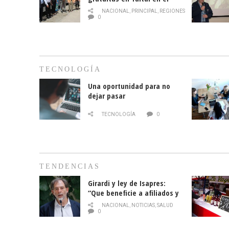
mes de la prevención del
NACIONAL
,
PRINCIPAL
,
REGIONES
cáncer de mama
0
TECNOLOGÍA
Una oportunidad para no
dejar pasar
TECNOLOGÍA
0
TENDENCIAS
Girardi y ley de Isapres:
“Que beneficie a afiliados y
no legalice el abuso”
NACIONAL
,
NOTICIAS
,
SALUD
0