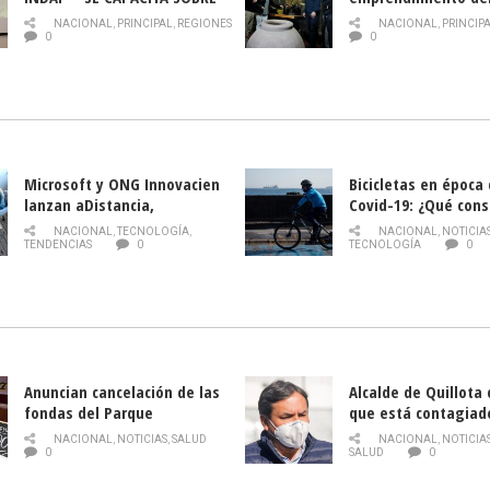
PLAGA DROSOPHILA SUZUKII
y llamado al rescate
NACIONAL
,
PRINCIPAL
,
REGIONES
NACIONAL
,
PRINCIP
historia campesina 
0
0
Nacional de INDAP 
la Semana del Turi
Microsoft y ONG Innovacien
Bicicletas en época
lanzan aDistancia,
Covid-19: ¿Qué cons
plataforma con cursos
momento de conduci
NACIONAL
,
TECNOLOGÍA
,
NACIONAL
,
NOTICIA
gratuitos online sobre
TENDENCIAS
0
TECNOLOGÍA
0
tecnología orientados a
emprendedores
Anuncian cancelación de las
Alcalde de Quillota
fondas del Parque
que está contagiad
O’Higgins debido al
COVID-19
NACIONAL
,
NOTICIAS
,
SALUD
NACIONAL
,
NOTICIA
coronavirus
0
SALUD
0