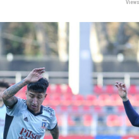
Views