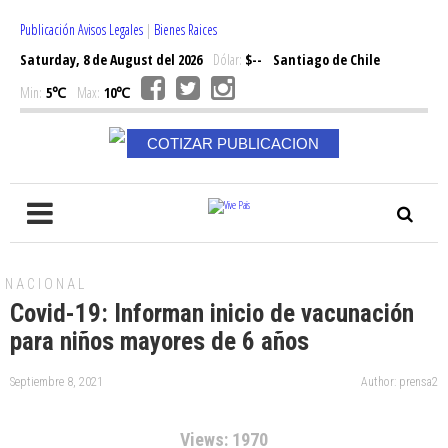
Publicación Avisos Legales
|
Bienes Raices
Saturday, 8 de August del 2026
Dólar:
$--
Santiago de Chile
Min:
5℃
Max:
10℃
COTIZAR PUBLICACION
NACIONAL
Covid-19: Informan inicio de vacunación
para niños mayores de 6 años
Septiembre 8, 2021
Author: prensa2
Views: 1970