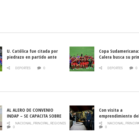
U. Católica fue citada por
Copa Sudamericana:
piedrazo en partido ante
Calera busca su pri
Deportes La Serena
triunfo ante Banfie
DEPORTES
0
DEPORTES
0
AL ALERO DE CONVENIO
Con visita a
INDAP – SE CAPACITA SOBRE
emprendimiento de
PLAGA DROSOPHILA SUZUKII
y llamado al rescate
NACIONAL
,
PRINCIPAL
,
REGIONES
NACIONAL
,
PRINCIP
historia campesina 
0
0
Nacional de INDAP 