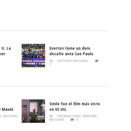
 U. La
Everton tiene un duro
mer
desafío ante Sao Paulo
ld
DEPORTES
,
NACIONAL
0
Smile fue el film más visto
l Maule
en EE.UU.
 de la
AL
,
REGIONES
INTERNACIONAL
,
PRINCIPAL
,
Director
REGIONES
0
celebra