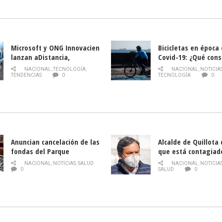
la Semana del Turi
Microsoft y ONG Innovacien
Bicicletas en época
lanzan aDistancia,
Covid-19: ¿Qué cons
plataforma con cursos
momento de conduci
NACIONAL
,
TECNOLOGÍA
,
NACIONAL
,
NOTICIA
gratuitos online sobre
TENDENCIAS
0
TECNOLOGÍA
0
tecnología orientados a
emprendedores
Anuncian cancelación de las
Alcalde de Quillota
fondas del Parque
que está contagiad
O’Higgins debido al
COVID-19
NACIONAL
,
NOTICIAS
,
SALUD
NACIONAL
,
NOTICIA
coronavirus
0
SALUD
0