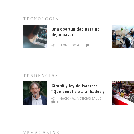
TECNOLOGÍA
Una oportunidad para no
dejar pasar
TECNOLOGÍA
0
TENDENCIAS
Girardi y ley de Isapres:
“Que beneficie a afiliados y
no legalice el abuso”
NACIONAL
,
NOTICIAS
,
SALUD
0
VPMAGAZINE