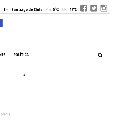
r:
$--
Santiago de Chile
Min:
5℃
Max:
12℃
NES
POLÍTICA
#
y
: prensa