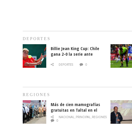
DEPORTES
Billie Jean King Cup: Chile
gana 2-0 la serie ante
Paraguay
DEPORTES
0
REGIONES
Más de cien mamografías
gratuitas en Taltal en el
mes de la prevención del
NACIONAL
,
PRINCIPAL
,
REGIONES
cáncer de mama
0