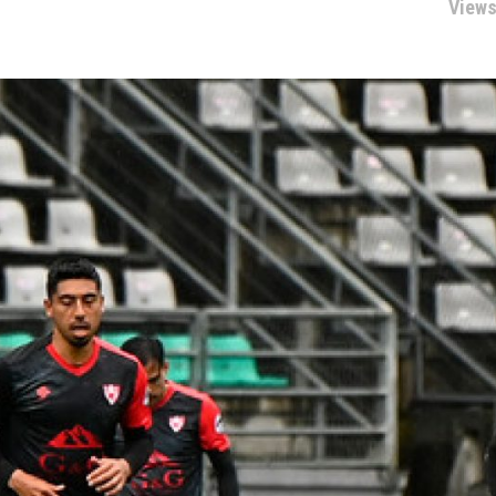
Views