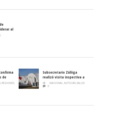
smo
 de
iderar al
rlas?
S
,
 confirma
Subsecretario Zúñiga
o de
realizó visita inspectiva a
Hospital Modular Sótero del
S
,
REGIONES
,
NACIONAL
,
NOTICIAS
,
SALUD
Río
0