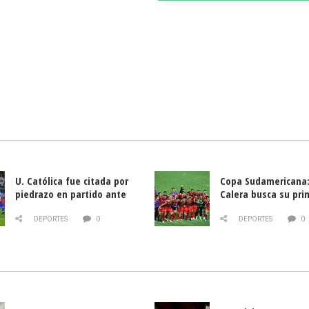
U. Católica fue citada por
Copa Sudamericana:
piedrazo en partido ante
Calera busca su pri
Deportes La Serena
triunfo ante Banfie
DEPORTES
0
DEPORTES
0