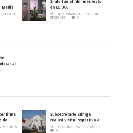
Smile fue el film más visto
l Maule
en EE.UU.
 de la
AL
,
REGIONES
INTERNACIONAL
,
PRINCIPAL
,
Director
REGIONES
0
celebra
smo
 de
iderar al
rlas?
S
,
 confirma
Subsecretario Zúñiga
o de
realizó visita inspectiva a
Hospital Modular Sótero del
S
,
REGIONES
,
NACIONAL
,
NOTICIAS
,
SALUD
Río
0