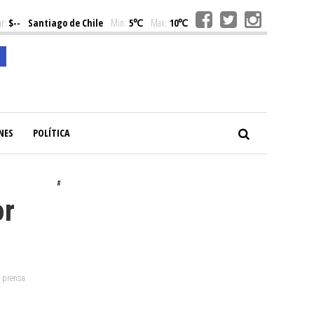
r:
$--
Santiago de Chile
Min:
5℃
Max:
10℃
NES
POLÍTICA
#
or
: prensa