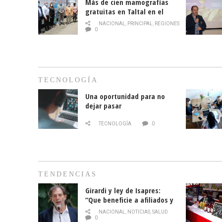
Más de cien mamografías
gratuitas en Taltal en el
mes de la prevención del
NACIONAL
,
PRINCIPAL
,
REGIONES
cáncer de mama
0
TECNOLOGÍA
Una oportunidad para no
dejar pasar
TECNOLOGÍA
0
TENDENCIAS
Girardi y ley de Isapres:
“Que beneficie a afiliados y
no legalice el abuso”
NACIONAL
,
NOTICIAS
,
SALUD
0