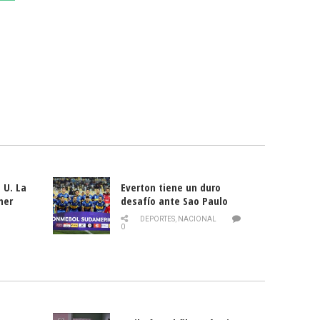
 U. La
Everton tiene un duro
mer
desafío ante Sao Paulo
ld
DEPORTES
,
NACIONAL
0