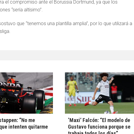
para el compromiso ante el Borussia Dortmund, ya que los
iones “sería altísimo”.
ostuvo que “tenemos una plantilla amplia”, por lo que utilizará a
liga.
stappen: “No me
‘Maxi’ Falcón: “El modelo de
que intenten quitarme
Gustavo funciona porque se
trabaja todos los días”