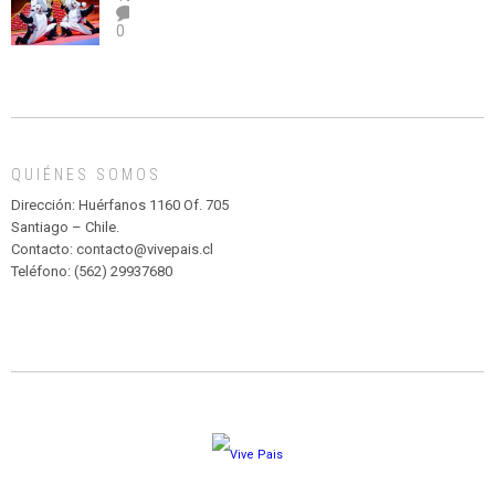
el
TEATRO
0
abuso”
Y
CIRCENSE
INFANTIL
DE
MADAGASCAR
EN
EL
QUIÉNES SOMOS
PARQUE
HURATDO
Dirección: Huérfanos 1160 Of. 705
Santiago – Chile.
Contacto: contacto@vivepais.cl
Teléfono: (562) 29937680