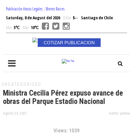
Publicación Avisos Legales
|
Bienes Raices
Saturday, 8 de August del 2026
Dólar:
$--
Santiago de Chile
Min:
5℃
Max:
10℃
COTIZAR PUBLICACION
UNCATEGORIZED
Ministra Cecilia Pérez expuso avance de
obras del Parque Estadio Nacional
Agosto 24, 2021
Author: prensa
Views: 1039