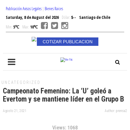
Publicación Avisos Legales
|
Bienes Raices
Saturday, 8 de August del 2026
Dólar:
$--
Santiago de Chile
Min:
5℃
Max:
10℃
COTIZAR PUBLICACION
UNCATEGORIZED
Campeonato Femenino: La ‘U’ goleó a
Evertom y se mantiene líder en el Grupo B
Agosto 21, 2021
Author: prensa2
Views: 1068